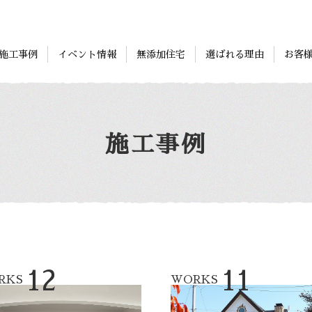
施工事例
イベント情報
無添加住宅
選ばれる理由
お客
施工事例
選ばれる理由
お客様の声
スタッフ紹介
会社概要
12
11
RKS
WORKS