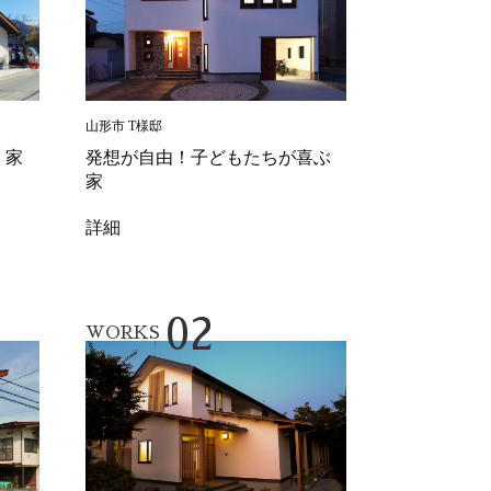
山形市 T様邸
 家
発想が自由！子どもたちが喜ぶ
家
詳細
02
WORKS