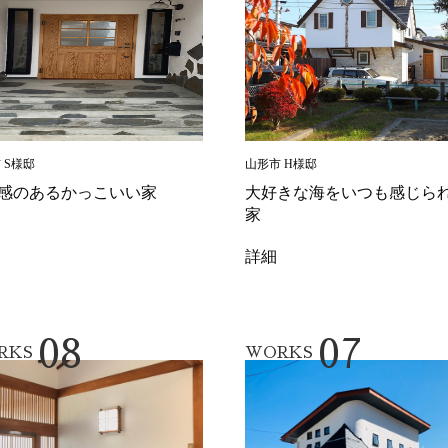
 S様邸
山形市 H様邸
感のあるかっこいい家
大好きな海をいつも感じら
家
詳細
08
07
RKS
WORKS