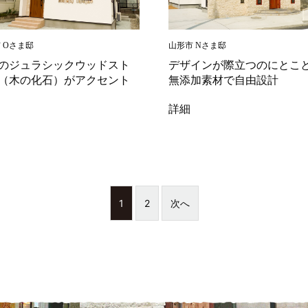
 Oさま邸
山形市 Nさま邸
のジュラシックウッドスト
デザインが際立つのにとこ
（木の化石）がアクセント
無添加素材で自由設計
詳細
1
2
次へ