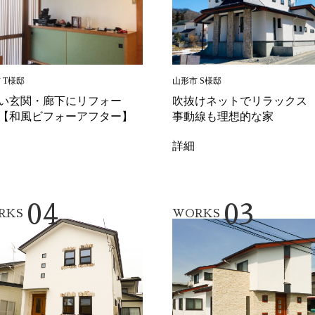
 T様邸
山形市 S様邸
い玄関・廊下にリフォー
吹抜けネットでリラックス
【和風ビフォーアフター】
事動線も理想的な家
詳細
04
03
RKS
WORKS