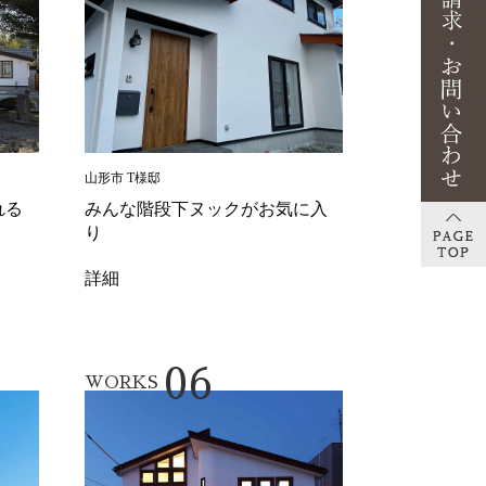
山形市 T様邸
れる
みんな階段下ヌックがお気に入
り
詳細
06
WORKS